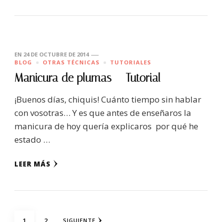
EN
24 DE OCTUBRE DE 2014
BLOG
OTRAS TÉCNICAS
TUTORIALES
Manicura de plumas – Tutorial
¡Buenos días, chiquis! Cuánto tiempo sin hablar
con vosotras… Y es que antes de enseñaros la
manicura de hoy quería explicaros por qué he
estado …
LEER MÁS
Navegación
PÁGINA
PÁGINA
1
2
SIGUIENTE