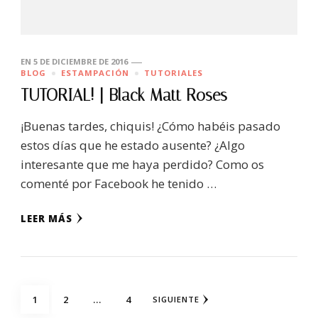
EN
5 DE DICIEMBRE DE 2016
BLOG
ESTAMPACIÓN
TUTORIALES
TUTORIAL! | Black Matt Roses
¡Buenas tardes, chiquis! ¿Cómo habéis pasado
estos días que he estado ausente? ¿Algo
interesante que me haya perdido? Como os
comenté por Facebook he tenido …
LEER MÁS
Navegación
PÁGINA
PÁGINA
PÁGINA
1
2
…
4
SIGUIENTE