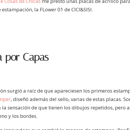
e Cosas de Chicas
me prestó unas placas de acrílico para
e estampación, la FLower 01 de CICI&SISI.
n por Capas
ión surgió a raíz de que apareciesen los primeros estam
amper
, diseñó además del sello, varias de estas placas. S
 la sensación de que tienen los dibujos repetidos, pero al
eno y los bordes.