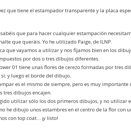
ez que tiene el estampador transparente y la placa especi
 sabéis que para hacer cualquier estampación necesitam
alte que queráis. Yo he utilizado Paige, de ILNP.
a que vayamos a utilizar y nos fijamos bien en los dibu
puestos por dos o tres dibujos diferentes.
Flower 01 tiene unas flores de cerezo formadas por tres di
n sí; y luego el borde del dibujo.
ampar es el mismo de siempre, pero es muy importante util
s tres dibujos encajen.
gido utilizar sólo los dos primeros dibujos, y no utilizar e
mo he dibujo unos estambres en el centro de la flor con u
os con top coat… ¡y listo!