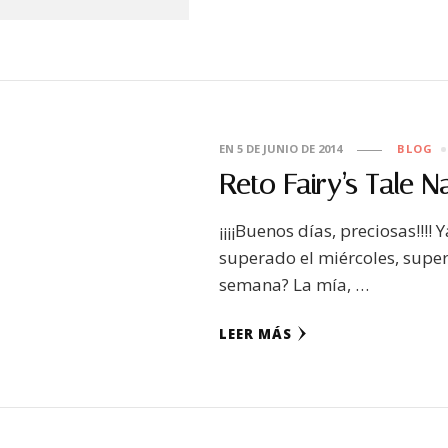
EN
5 DE JUNIO DE 2014
BLOG
Reto Fairy’s Tale N
¡¡¡¡Buenos días, preciosas!!!!
superado el miércoles, supe
semana? La mía, …
LEER MÁS