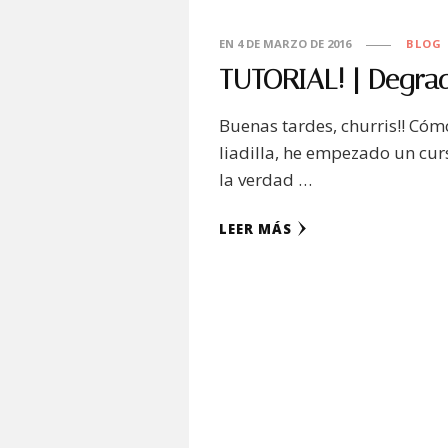
EN
4 DE MARZO DE 2016
BLOG
TUTORIAL! | Degra
Buenas tardes, churris!! Cóm
liadilla, he empezado un curs
la verdad …
LEER MÁS