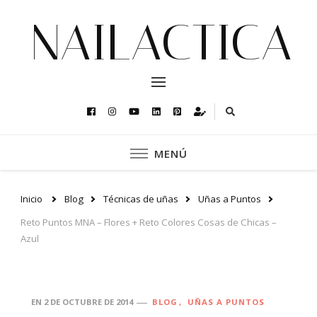
NAILACTICA
MENÚ
Inicio
Blog
Técnicas de uñas
Uñas a Puntos
Reto Puntos MNA – Flores + Reto Colores Cosas de Chicas –
Azul
EN
2 DE OCTUBRE DE 2014
BLOG
UÑAS A PUNTOS