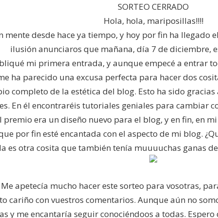
SORTEO CERRADO
Hola, hola, mariposillas!!!!
n mente desde hace ya tiempo, y hoy por fin ha llegado 
ilusión anunciaros que mañana, día 7 de diciembre,
bliqué mi primera entrada, y aunque empecé a entrar tod
me ha parecido una excusa perfecta para hacer dos cosit
io completo de la estética del blog. Esto ha sido gracias 
s. En él encontraréis tutoriales geniales para cambiar co
l premio era un diseño nuevo para el blog, y en fin, en mi
que por fin esté encantada con el aspecto de mi blog. ¿Q
da es otra cosita que también tenía muuuuchas ganas de 
! Me apetecía mucho hacer este sorteo para vosotras, p
to cariño con vuestros comentarios. Aunque aún no somos
as y me encantaría seguir conociéndoos a todas. Espero 