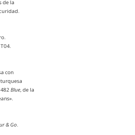
s de la
scuridad.
ro.
 T04.
sa con
l turquesa
62482
Blue
, de la
eans».
ur & Go
.