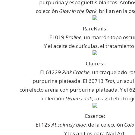
purpurina y espaguettis blancos. Ambo
colección
Glow in the Dark
, brillan en la o
RareNails:
El 019
Praliné
, un marrón topo oscu
Y el aceite de cutículas, el tratamiento
Claire’s:
El 61229
Pink Crackle
, un craquelado ro
purpurina plateada. El 60713
Teal
, un azu
con efecto arena con purpurina plateada. Y el 
colección
Denim Look
, un azul efecto «j
Essence:
El 125
Absolutely blue
, de la colección
Colo
Y los anillos para Nail Art.