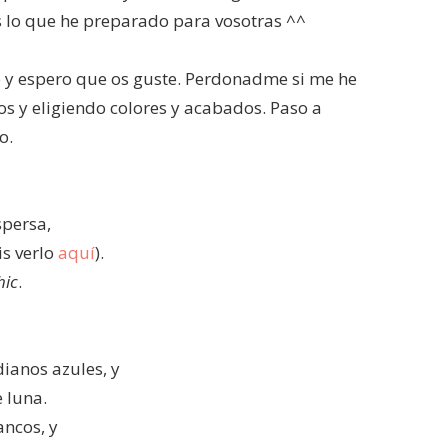
s lo que he preparado para vosotras ^^
 y espero que os guste. Perdonadme si me he
 y eligiendo colores y acabados. Paso a
o.
spersa,
is verlo
aquí
).
hic
.
dianos azules, y
e luna.
ancos, y