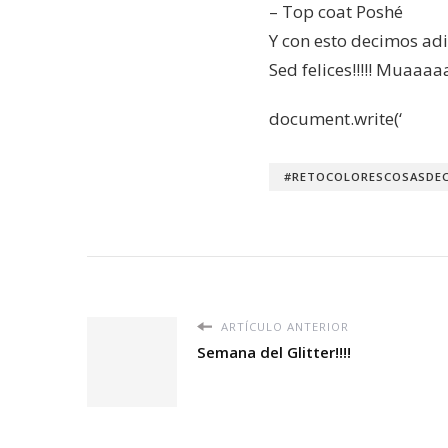
– Top coat Poshé
Y con esto decimos adió
Sed felices!!!!! Muaaaaa
document.write(‘
#RETOCOLORESCOSASDEC
ARTÍCULO ANTERIOR
Semana del Glitter!!!!