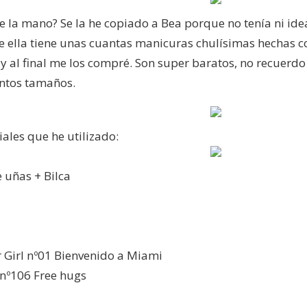
e la mano? Se la he copiado a Bea porque no tenía ni ide
 ella tiene unas cuantas manicuras chulísimas hechas con
y al final me los compré. Son super baratos, no recuerd
tintos tamaños.
iales que he utilizado:
 uñas + Bilca
r Girl nº01 Bienvenido a Miami
 nº106 Free hugs