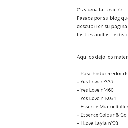
Os suena la posición d
Pasaos por su blog que
descubrí en su página 
los tres anillos de dis
Aquí os dejo los mater
– Base Endurecedor de
– Yes Love nº337
– Yes Love nº460
– Yes Love nºK031
– Essence Miami Rolle
– Essence Colour & Go
– I Love Layla nº08