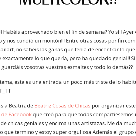
!!! Habéis aprovechado bien el fin de semana? Yo sí!! Ayer
 y nos cundió un montón!!! Entre otras cosas por fin co
nailart, no sabéis las ganas que tenía de encontrar lo que
 exactamente lo que quería, pero ha quedado genial!! Si
 guardáis vosotras vuestras esmaltes y todo lo demás??
ema, esta es una entrada un poco más triste de lo habi
TT_TT
as a Beatriz de
Beatriz Cosas de Chicas
por organizar este 
 de Facebook
que creó para que todas compartiésemos n
e chicas geniales y encima unas artistazas. Me da mucha
eto que termino y estoy super orgullosa
Además el grupo 