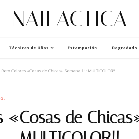
NAILACTICA
Técnicas de Uñas
Estampación
Degradado
Reto Colores «Cosas de Chicas». Semana 11: MULTICOLOR!!
MOL
s «Cosas de Chicas»
MULTICOLOR!!