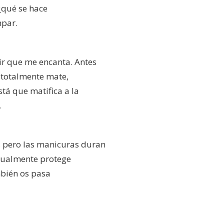
 ¿qué se hace
mpar.
cir que me encanta. Antes
a totalmente mate,
está que matifica a la
.
te, pero las manicuras duran
bitualmente protege
mbién os pasa