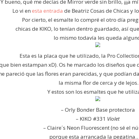
Y bueno, qué me decías de Mirror verde sin brillo, ¡¡¡a mí
Lo vi en
esta entrada
de Beatriz Cosas de Chicas y lo
Por cierto, el esmalte lo compré el otro día pr
chicas de KIKO, lo tenían dentro guardado, así q
lo mismo todavía les queda algun
Esta es la placa que he utilizado, la Pro Collec
(que bien estampan xD). Os he marcado los diseños que
e pareció que las flores eran parecidas, y que podían da
la misma flor de cerca y de lejos.
Y estos son los esmaltes que he utiliz
– Orly Bonder Base protectora
– KIKO #331
Violet
– Claire´s Neon Fluorescent (no sé el 
porque esta arrancada la pegatina… 