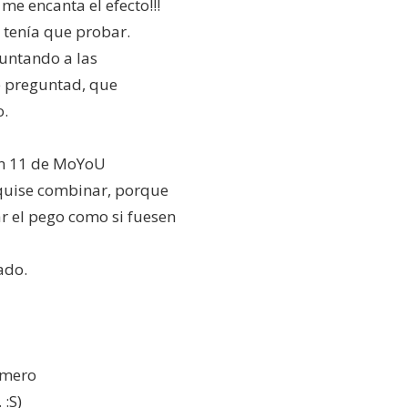
 me encanta el efecto!!!
 tenía que probar.
eguntando a las
ue preguntad, que
o.
tion 11 de MoYoU
 quise combinar, porque
r el pego como si fuesen
ado.
número
:S)