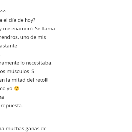
 ^^
 el día de hoy?
n y me enamoró. Se llama
lmendros, uno de mis
bastante
.
eramente lo necesitaba.
los músculos :S
n la mitad del reto!!!
omo yo
una
propuesta.
nía muchas ganas de