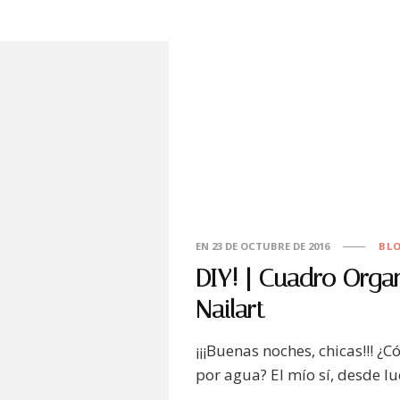
EN
23 DE OCTUBRE DE 2016
BL
DIY! | Cuadro Orga
Nailart
¡¡¡Buenas noches, chicas!!! 
por agua? El mío sí, desde l