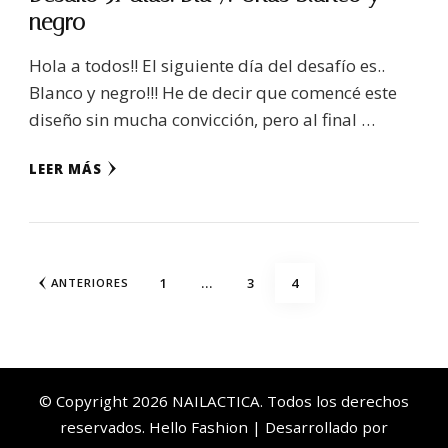
negro
Hola a todos!! El siguiente día del desafío es..
Blanco y negro!!! He de decir que comencé este
diseño sin mucha convicción, pero al final …
LEER MÁS
Navegación
PÁGINA
PÁGINA
PÁGINA
1
…
3
4
ANTERIORES
de
entradas
© Copyright 2026
NAILACTICA
. Todos los derechos
reservados. Hello Fashion | Desarrollado por